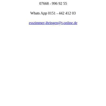
07668 - 996 92 55
Whats App 0151 - 442 412 03
esszimmer-ihringen@t-online.de
Am Kirchplatz 4, 79241 Ihringen, Germany
Unsere Öffnungszeiten